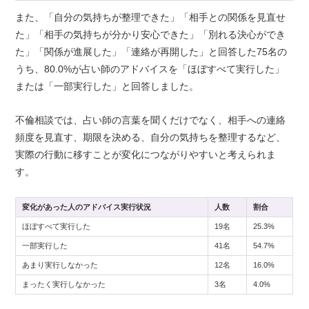
また、「自分の気持ちが整理できた」「相手との関係を見直せ
た」「相手の気持ちが分かり安心できた」「別れる決心ができ
た」「関係が進展した」「連絡が再開した」と回答した75名の
うち、80.0%が占い師のアドバイスを「ほぼすべて実行した」
または「一部実行した」と回答しました。
不倫相談では、占い師の言葉を聞くだけでなく、相手への連絡
頻度を見直す、期限を決める、自分の気持ちを整理するなど、
実際の行動に移すことが変化につながりやすいと考えられま
す。
変化があった人のアドバイス実行状況
人数
割合
ほぼすべて実行した
19名
25.3%
一部実行した
41名
54.7%
あまり実行しなかった
12名
16.0%
まったく実行しなかった
3名
4.0%