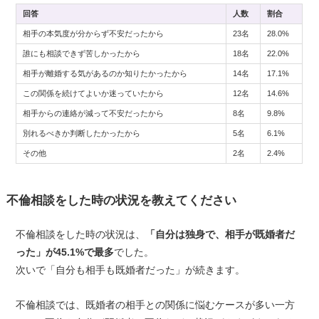
回答
人数
割合
相手の本気度が分からず不安だったから
23名
28.0%
誰にも相談できず苦しかったから
18名
22.0%
相手が離婚する気があるのか知りたかったから
14名
17.1%
この関係を続けてよいか迷っていたから
12名
14.6%
相手からの連絡が減って不安だったから
8名
9.8%
別れるべきか判断したかったから
5名
6.1%
その他
2名
2.4%
不倫相談をした時の状況を教えてください
不倫相談をした時の状況は、
「自分は独身で、相手が既婚者だ
った」が45.1%で最多
でした。
次いで「自分も相手も既婚者だった」が続きます。
不倫相談では、既婚者の相手との関係に悩むケースが多い一方