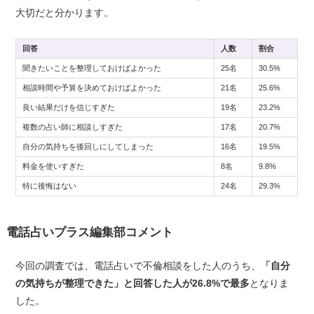
大切だと分かります。
回答
人数
割合
聞きたいことを整理しておけばよかった
25名
30.5%
相談時間や予算を決めておけばよかった
21名
25.6%
良い結果だけを信じすぎた
19名
23.2%
複数の占い師に相談しすぎた
17名
20.7%
自分の気持ちを後回しにしてしまった
16名
19.5%
料金を使いすぎた
8名
9.8%
特に後悔はない
24名
29.3%
電話占いプラス編集部コメント
今回の調査では、電話占いで不倫相談をした人のうち、
「自分
の気持ちが整理できた」と回答した人が26.8%で最多
となりま
した。