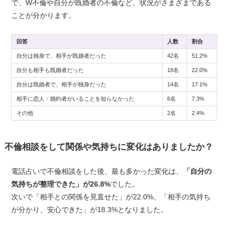
で、W不倫や自分が既婚者の不倫など、状況がさまざまである
ことが分かります。
回答
人数
割合
自分は独身で、相手が既婚者だった
42名
51.2%
自分も相手も既婚者だった
18名
22.0%
自分は既婚者で、相手が独身だった
14名
17.1%
相手に恋人・婚約者がいることを知らなかった
6名
7.3%
その他
2名
2.4%
不倫相談をして関係や気持ちに変化はありましたか？
電話占いで不倫相談をした後、最も多かった変化は、
「自分の
気持ちが整理できた」が26.8%
でした。
次いで「相手との関係を見直せた」が22.0%、「相手の気持ち
が分かり、安心できた」が18.3%となりました。