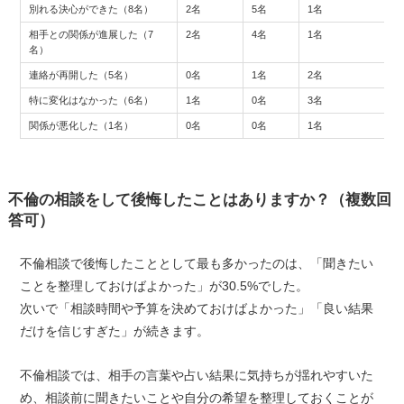
別れる決心ができた（8名）
2名
5名
1名
0
相手との関係が進展した（7
2名
4名
1名
0
名）
連絡が再開した（5名）
0名
1名
2名
2
特に変化はなかった（6名）
1名
0名
3名
2
関係が悪化した（1名）
0名
0名
1名
0
不倫の相談をして後悔したことはありますか？（複数回
答可）
不倫相談で後悔したこととして最も多かったのは、「聞きたい
ことを整理しておけばよかった」が30.5%でした。
次いで「相談時間や予算を決めておけばよかった」「良い結果
だけを信じすぎた」が続きます。
不倫相談では、相手の言葉や占い結果に気持ちが揺れやすいた
め、相談前に聞きたいことや自分の希望を整理しておくことが