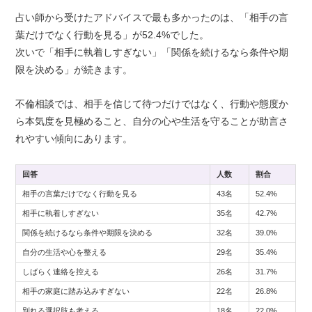
占い師から受けたアドバイスで最も多かったのは、「相手の言
葉だけでなく行動を見る」が52.4%でした。
次いで「相手に執着しすぎない」「関係を続けるなら条件や期
限を決める」が続きます。
不倫相談では、相手を信じて待つだけではなく、行動や態度か
ら本気度を見極めること、自分の心や生活を守ることが助言さ
れやすい傾向にあります。
回答
人数
割合
相手の言葉だけでなく行動を見る
43名
52.4%
相手に執着しすぎない
35名
42.7%
関係を続けるなら条件や期限を決める
32名
39.0%
自分の生活や心を整える
29名
35.4%
しばらく連絡を控える
26名
31.7%
相手の家庭に踏み込みすぎない
22名
26.8%
別れる選択肢も考える
18名
22.0%