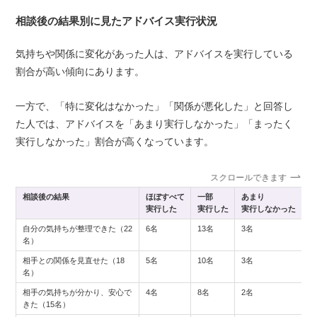
相談後の結果別に見たアドバイス実行状況
気持ちや関係に変化があった人は、アドバイスを実行している
割合が高い傾向にあります。
一方で、「特に変化はなかった」「関係が悪化した」と回答し
た人では、アドバイスを「あまり実行しなかった」「まったく
実行しなかった」割合が高くなっています。
スクロールできます
相談後の結果
ほぼすべて
一部
あまり
ま
実行した
実行した
実行しなかった
実
自分の気持ちが整理できた（22
6名
13名
3名
0
名）
相手との関係を見直せた（18
5名
10名
3名
0
名）
相手の気持ちが分かり、安心で
4名
8名
2名
1
きた（15名）