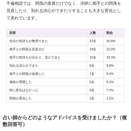
不倫相談では、関係の進展だけでなく、冷静に相手との関係を
見直したり、別れる決心ができたりすることも大きな変化とし
て表れています。
回答
人数
割合
自分の気持ちが整理できた
22名
26.8%
相手との関係を見直せた
18名
22.0%
相手の気持ちが分かり、安心できた
15名
18.3%
別れる決心ができた
8名
9.8%
相手との関係が進展した
7名
8.5%
連絡が再開した
5名
6.1%
特に変化はなかった
6名
7.3%
関係が悪化した
1名
1.2%
占い師からどのようなアドバイスを受けましたか？（複
数回答可）